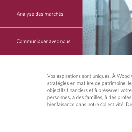
Analyse des marchés
Communiquer avec nous
A
Vos aspirations sont uniques. À Wood 
stratégies en matière de patrimoine, les
C
objectifs financiers et à préserver vot
personnes, à des familles, à des profes
C
bienfaisance dans notre collectivité.
U
E