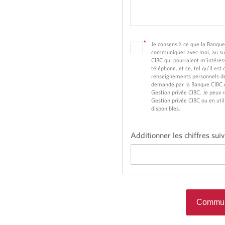
*
Je consens à ce que la Banqu
communiquer avec moi, au suje
CIBC qui pourraient m’intéress
téléphone, et ce, tel qu’il est
renseignements personnels de
demandé par la Banque CIBC e
Gestion privée CIBC. Je peux
Gestion privée CIBC ou en uti
disponibles.
Additionner les chiffres sui
Commun