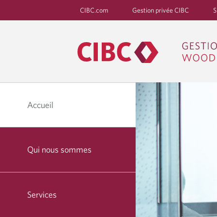
CIBC.com
Gestion privée CIBC
S
Accueil
Qui nous sommes
Services