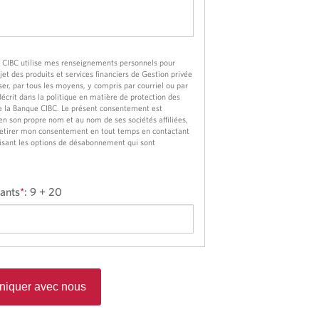
e CIBC utilise mes renseignements personnels pour
t des produits et services financiers de Gestion privée
er, par tous les moyens, y compris par courriel ou par
 décrit dans la politique en matière de protection des
 la Banque CIBC. Le présent consentement est
n son propre nom et au nom de ses sociétés affiliées,
 retirer mon consentement en tout temps en contactant
lisant les options de désabonnement qui sont
vants
*
:
9 + 20
iquer avec nous