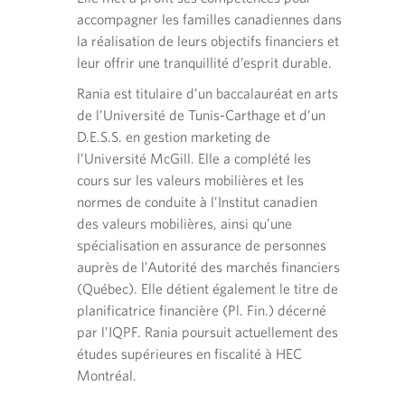
a
a
a
c
i
financi
t
t
n
la réf
accompagner les familles canadiennes dans
a
o
i
i
s
aspects
t
et en
la réalisation de leurs objectifs financiers et
n
o
o
u
i
financi
.
ions. En
leur offrir une tranquillité d’esprit durable.
n
n
n
o
agnie CIBC
f
f
n
n
Rania est titulaire d’un baccalauréat en arts
lutions af
o
o
o
.
de l’Université de Tunis-Carthage et d’un
Martin 
u
u
u
 de décès,
D.E.S.S. en gestion marketing de
dans un
r
r
v
mmer La
l’Université McGill. Elle a complété les
n
n
e
travaill
cours sur les valeurs mobilières et les
i
i
l
fiscali
aire dans
e
e
o
normes de conduite à l’Institut canadien
Toronto.
ez
p
p
n
des valeurs mobilières, ainsi qu’une
financi
a
a
g
spécialisation en assurance de personnes
r
r
l
e à la
auprès de l’Autorité des marchés financiers
v
v
e
(Québec). Elle détient également le titre de
o
o
t
Au cour
t
t
.
planificatrice financière (Pl. Fin.) décerné
plusieu
r
r
par l’IQPF. Rania poursuit actuellement des
de fina
e
e
études supérieures en fiscalité à HEC
le cadr
t
c
Montréal.
Québec,
é
o
l
u
fiscale