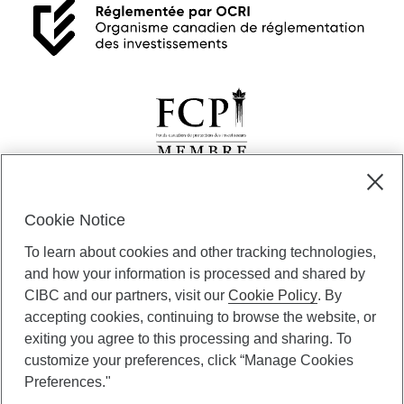
Cookie Notice
Gestion privée CIBC » représente des services offerts par la Banque
CIBC et certaines de ses filiales, par l’intermédiaire de Privabanque
To learn about cookies and other tracking technologies,
CIBC; Gestion privée de portefeuille CIBC, une division de Gestion
d’actifs CIBC inc. (« GACI »); Compagnie Trust CIBC; et CIBC Wood
and how your information is processed and shared by
Gundy, une division de Marchés mondiaux CIBC inc. Privabanque CIBC
CIBC and our partners, visit our
Cookie Policy
. By
offre des solutions de Services Investisseurs CIBC inc. (« SICI »), de
accepting cookies, continuing to browse the website, or
GACI et de produits de crédit. Les services de Gestion privée CIBC
exiting you agree to this processing and sharing. To
sont offerts aux personnes admissibles. Les services d’assurance sont
customize your preferences, click “Manage Cookies
uniquement offerts par l’intermédiaire de CIBC Wood Gundy Services
financiers inc. Au Québec, ils sont fournis par l’intermédiaire de CIBC
Preferences."
Wood Gundy Services financiers (Québec) inc.