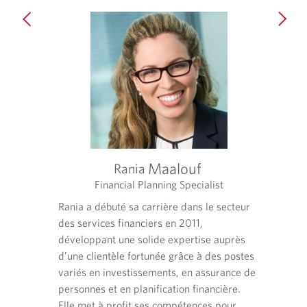
t
r
w
e
e
t
l
m
a
e
a
b
p
i
.
h
l
o
p
n
r
e
o
p
v
r
i
o
d
Maalouf
Rania
Ma
v
e
uccessions
Financial Planning Specialist
Spé
i
d
L
L
s
d
a
rincipale
Rania a débuté sa carrière dans le secteur
'
'
'
e
p
Martin 
est de
des services financiers en 2011,
a
a
o
d
p
privée 
p
p
u
lle,
développant une solide expertise auprès
a
l
p
p
v
planifi
p
 La
d’une clientèle fortunée grâce à des postes
i
l
l
r
p
assuran
c
variés en investissements, en assurance de
i
i
e
l
a
connais
les pour
personnes et en planification financière.
c
c
d
i
t
profess
e,
Elle met à profit ses compétences pour