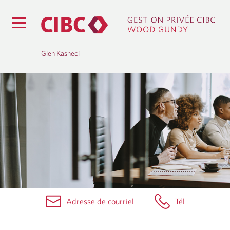
Glen Kasneci
Q
U
I
N
O
U
Adresse de courriel
Tél
S
S