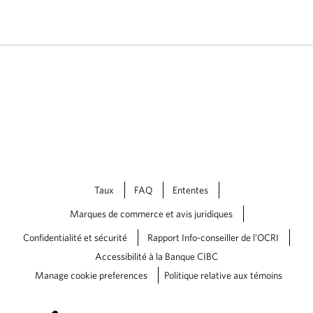
é
r
de form
p
r
années,
h
i
séances
o
e
employé
n
l
e
s
compta
s
'
'
a
a
f
f
f
f
i
i
c
c
h
h
e
Taux
FAQ
Ententes
e
r
Marques de commerce et avis juridiques
r
a
a
.
Confidentialité et sécurité
Rapport Info-conseiller de l’OCRI
.
Accessibilité à la Banque CIBC
Manage cookie preferences
Politique relative aux témoins