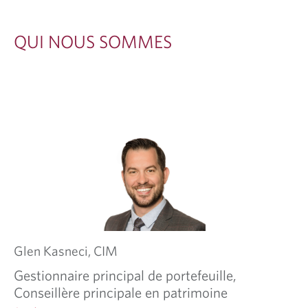
O
M
QUI NOUS SOMMES
M
E
S
Glen
Kasneci,
CIM
Gestionnaire principal de portefeuille,
Conseillère principale en patrimoine