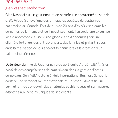
(514) 567-5321
O
glen.kasneci@cibc.com
p
O
O
Glen Kasneci est un gestionnaire de portefeuille chevronné au sein de
e
p
p
CIBC Wood Gundy, l’une des principales sociétés de gestion de
n
e
e
patrimoine au Canada. Fort de plus de 20 ans d’expérience dans les
s
n
n
domaines de la finance et de l’investissement, il associe une expertise
i
s
s
locale approfondie à une vision globale afin d’accompagner une
n
i
i
clientèle fortunée, des entrepreneurs, des familles et philanthropes
y
n
n
dans la réalisation de leurs objectifs financiers et la création d’un
o
y
a
patrimoine pérenne.
u
o
n
r
u
e
®
Détenteur du
titre de Gestionnaire de portfeuille Agréé (CIM
), Glen
t
r
w
possède des compétences de haut niveau dans la gestion d’actifs
e
e
t
complexes. Son MBA obtenu à Hult International Business School lui
l
m
a
confère une perspective internationale et un réseau diversifié, lui
e
a
b
p
permettant de concevoir des stratégies sophistiquées et sur mesure,
i
.
h
adaptées aux besoins uniques de ses clients.
l
o
p
n
r
e
o
p
v