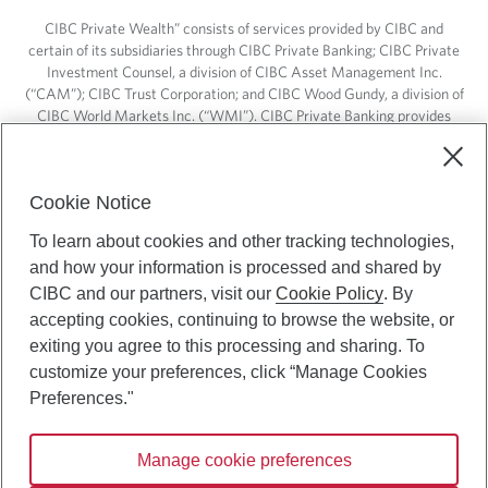
CIBC Private Wealth” consists of services provided by CIBC and
certain of its subsidiaries through CIBC Private Banking; CIBC Private
Investment Counsel, a division of CIBC Asset Management Inc.
(“CAM”); CIBC Trust Corporation; and CIBC Wood Gundy, a division of
CIBC World Markets Inc. (“WMI”). CIBC Private Banking provides
solutions from CIBC Investor Services Inc. (“ISI”), CAM and credit
products. CIBC Private Wealth services are available to qualified
individuals. Insurance services are only available through CIBC Wood
Cookie Notice
Gundy Financial Services Inc. In Quebec, insurance services are only
available through CIBC Wood Gundy Financial Services (Quebec) Inc.
To learn about cookies and other tracking technologies,
and how your information is processed and shared by
CIBC Private Wealth services are available to qualified individuals. The
CIBC logo and “CIBC Private Wealth” are trademarks of CIBC, used
CIBC and our partners, visit our
Cookie Policy
. By
under license.
accepting cookies, continuing to browse the website, or
exiting you agree to this processing and sharing. To
customize your preferences, click “Manage Cookies
Preferences."
Manage cookie preferences