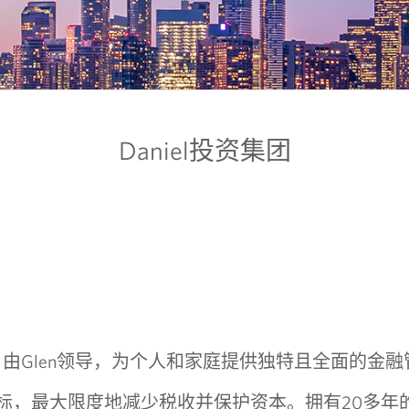
Daniel
投资集团
Glen
，
由
领导
，为个人和家庭提供独特且全面的金融
20
标，最大限度地减少税收并保护资本。拥有
多年