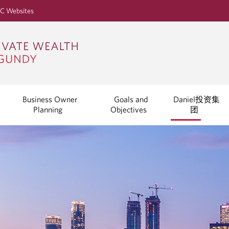
S
C Websites
k
i
p
t
o
M
a
Business Owner
Goals and
Daniel投资集
i
Planning
Objectives
团
n
C
o
n
t
e
n
t