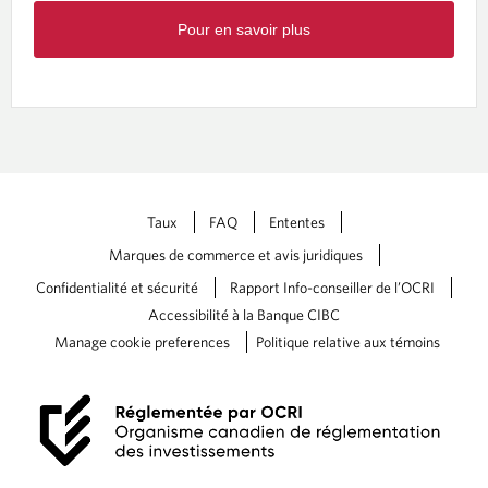
O
Pour en savoir plus
p
e
n
s
i
n
a
n
e
Taux
FAQ
Ententes
w
t
Marques de commerce et avis juridiques
a
Confidentialité et sécurité
Rapport Info-conseiller de l’OCRI
b
Accessibilité à la Banque CIBC
.
Manage cookie preferences
Politique relative aux témoins