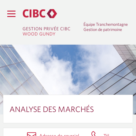
Équipe Tranchemontagne
Gestion de patrimoine
A
N
ANALYSE DES MARCHÉS
A
L
Adresse de courriel
Tél