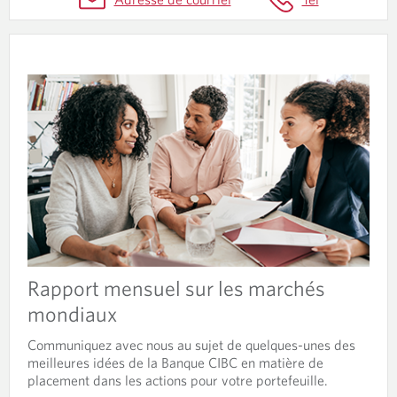
Y
S
E
D
E
S
M
A
R
C
Rapport mensuel sur les marchés
H
mondiaux
É
S
Communiquez avec nous au sujet de quelques-unes des
meilleures idées de la Banque CIBC en matière de
placement dans les actions pour votre portefeuille.