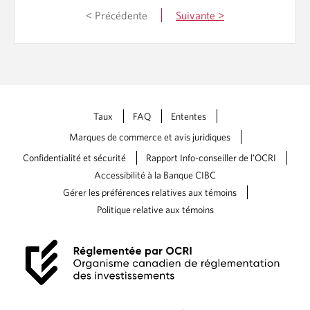
o
n
< Précédente
Suivante >
r
d
e
y
a
p
b
o
o
u
u
r
t
v
Taux
FAQ
Ententes
A
o
u
u
Marques de commerce et avis juridiques
c
s
Confidentialité et sécurité
Rapport Info-conseiller de l’OCRI
u
a
n
i
Accessibilité à la Banque CIBC
c
d
Gérer les préférences relatives aux témoins
h
e
Politique relative aux témoins
a
r
n
à
g
a
e
t
m
t
e
e
n
i