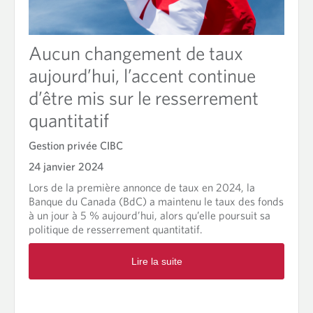
e
T
a
r
v
o
e
Aucun changement de taux
u
c
s
aujourd’hui, l’accent continue
u
s
n
e
d’être mis sur le resserrement
c
f
o
quantitatif
i
n
s
s
Gestion privée CIBC
c
e
a
24 janvier 2024
i
l
l
Lors de la première annonce de taux en 2024, la
e
l
Banque du Canada (BdC) a maintenu le taux des fonds
2
e
à un jour à 5 % aujourd’hui, alors qu’elle poursuit sa
0
r
politique de resserrement quantitatif.
2
W
4
R
o
Lire la suite
e
o
a
d
d
G
m
u