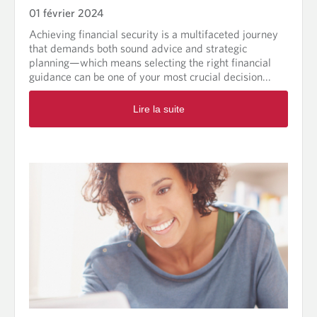
i
a
é
01 février 2024
v
t
r
e
Achieving financial security is a multifaceted journey
r
a
that demands both sound advice and strategic
i
l
planning—which means selecting the right financial
m
d
guidance can be one of your most crucial decision...
o
e
i
2
R
n
0
Lire la suite
e
e
2
a
4
d
m
o
r
e
a
b
o
u
t
L
e
s