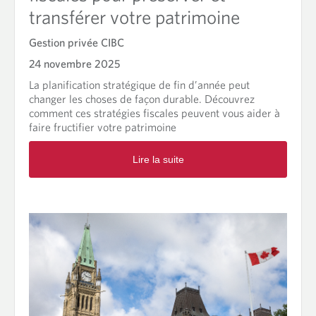
g
f
transférer votre patrimoine
e
i
f
c
Gestion privée CIBC
a
a
m
t
24 novembre 2025
i
i
La planification stratégique de fin d’année peut
l
o
changer les choses de façon durable. Découvrez
i
n
comment ces stratégies fiscales peuvent vous aider à
a
f
faire fructifier votre patrimoine
l
i
a
s
R
v
c
Lire la suite
e
e
a
a
c
l
d
i
e
m
n
a
o
t
u
r
e
-
e
n
d
a
t
e
b
i
l
o
o
à
u
n
d