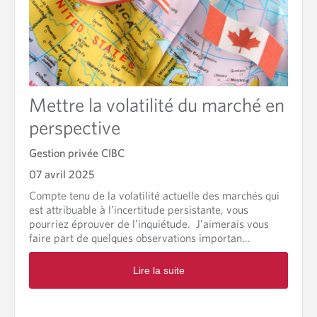
b
L
o
e
u
s
t
c
B
i
u
n
d
q
Mettre la volatilité du marché en
g
e
perspective
m
t
e
f
i
Gestion privée CIBC
é
l
d
07 avril 2025
l
é
e
Compte tenu de la volatilité actuelle des marchés qui
r
u
est attribuable à l’incertitude persistante, vous
a
r
pourriez éprouver de l’inquiétude. J’aimerais vous
l
e
faire part de quelques observations importan...
2
s
0
R
s
Lire la suite
2
e
t
5
a
r
d
a
m