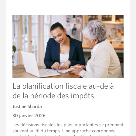
d
m
o
r
e
a
b
o
u
t
A
b
o
La planification fiscale au-delà
r
d
de la période des impôts
e
r
Justine Sharda
l
e
30 janvier 2026
s
Les décisions fiscales les plus importantes se prennent
c
souvent au fil du temps. Une approche coordonnée
o