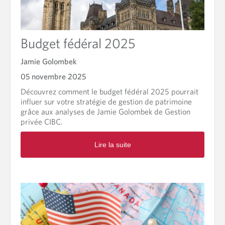
t
e
F
l
i
a
n
p
Budget fédéral 2025
i
é
r
r
l
Jamie Golombek
i
’
05 novembre 2025
o
a
d
n
Découvrez comment le budget fédéral 2025 pourrait
e
n
influer sur votre stratégie de gestion de patrimoine
d
é
grâce aux analyses de Jamie Golombek de Gestion
e
e
privée CIBC.
s
e
R
i
n
Lire la suite
e
m
b
a
p
e
d
ô
a
m
t
u
o
s
t
r
é
e
a
: