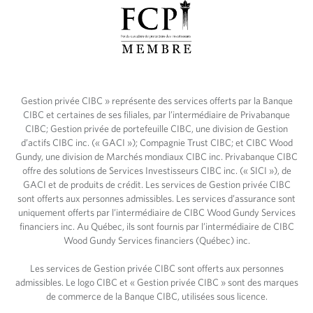
t
n
d
d
e
r
t
e
a
v
u
o
x
s
a
Gestion privée CIBC » représente des services offerts par la Banque
o
u
CIBC et certaines de ses filiales, par l’intermédiaire de Privabanque
b
j
CIBC; Gestion privée de portefeuille CIBC, une division de Gestion
j
o
d’actifs CIBC inc. (« GACI »); Compagnie Trust CIBC; et CIBC Wood
e
u
Gundy, une division de Marchés mondiaux CIBC inc. Privabanque CIBC
c
r
offre des solutions de Services Investisseurs CIBC inc. (« SICI »), de
t
d
GACI et de produits de crédit. Les services de Gestion privée CIBC
i
’
sont offerts aux personnes admissibles. Les services d’assurance sont
f
h
uniquement offerts par l’intermédiaire de CIBC Wood Gundy Services
s
u
financiers inc. Au Québec, ils sont fournis par l’intermédiaire de CIBC
f
i
Wood Gundy Services financiers (Québec) inc.
i
,
n
l
Les services de Gestion privée CIBC sont offerts aux personnes
a
’
admissibles. Le logo CIBC et « Gestion privée CIBC » sont des marques
n
a
de commerce de la Banque CIBC, utilisées sous licence.
c
c
i