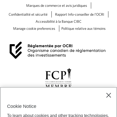
Marques de commerce et avis juridiques
Confidentialité et sécurité
Rapport Info-conseiller de l’OCRI
Accessibilité à la Banque CIBC
Manage cookie preferences
Politique relative aux témoins
Cookie Notice
Gestion privée CIBC » représente des services offerts par la Banque
CIBC et certaines de ses filiales, par l’intermédiaire de Privabanque
To learn about cookies and other tracking technologies,
CIBC; Gestion privée de portefeuille CIBC, une division de Gestion