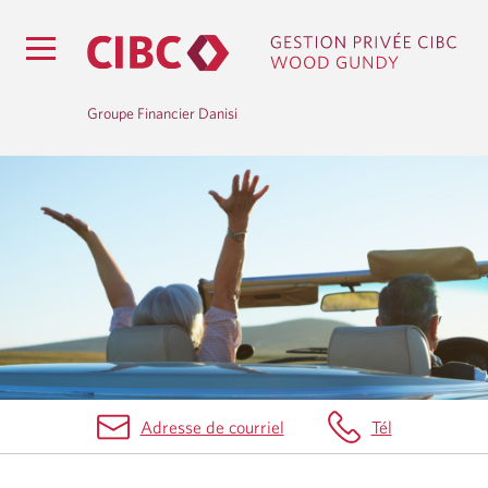
Groupe Financier Danisi
L
E
S
B
É
N
Adresse de courriel
Tél
É
F