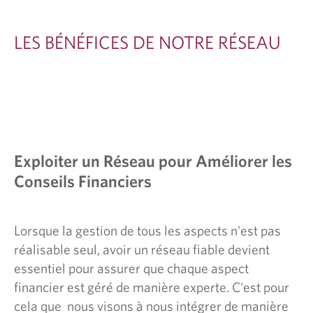
I
C
LES BÉNÉFICES DE NOTRE RÉSEAU
E
S
D
E
N
Exploiter un Réseau pour Améliorer les
O
Conseils Financiers
T
R
Lorsque la gestion de tous les aspects n'est pas
E
réalisable seul, avoir un réseau fiable devient
R
essentiel pour assurer que chaque aspect
É
financier est géré de manière experte. C'est pour
S
cela que nous visons à nous intégrer de manière