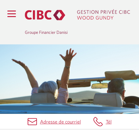
Groupe Financier Danisi
S
E
R
V
I
C
Adresse de courriel
Tél
E
S